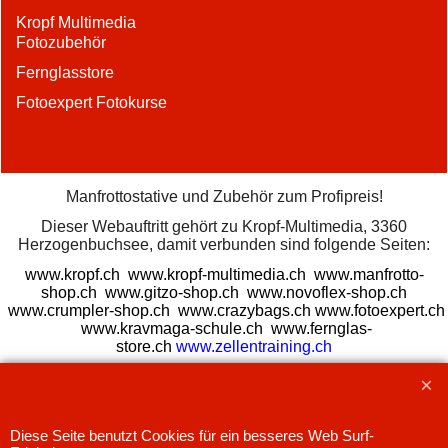
Kropf Multimedia
Fotozubehör
Fernglasstore
Fotoexpert Fotokurse
Manfrottostative und Zubehör zum Profipreis!
Dieser Webauftritt gehört zu Kropf-Multimedia, 3360
Herzogenbuchsee, damit verbunden sind folgende Seiten:
www.kropf.ch
www.kropf-multimedia.ch
www.manfrotto-
shop.ch
www.gitzo-shop.ch
www.novoflex-shop.ch
www.crumpler-shop.ch
www.crazybags.ch
www.fotoexpert.ch
www.kravmaga-schule.ch
www.fernglas-
store.ch
www.zellentraining.ch
31.07.26
Diese Seite benutzt Cookies für ein besseres Web Surf-
WebShop erstellt mit