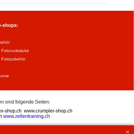
e-shops:
behör
 Fotorucksäcke
a Fotozubehör
kurse
n sind folgende Seiten:
x-shop.ch
www.crumpler-shop.ch
h
www.zellentraining.ch