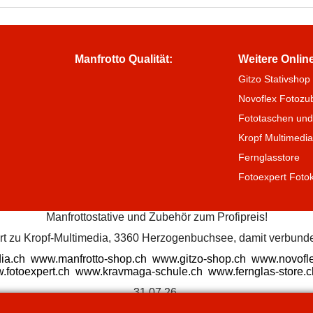
Manfrotto Qualität:
Weitere Onlin
Gitzo Stativshop
Novoflex Fotozu
Fototaschen und
Kropf Multimedi
Fernglasstore
Fotoexpert Foto
Manfrottostative und Zubehör zum Profipreis!
ört zu Kropf-Multimedia, 3360 Herzogenbuchsee, damit verbunde
ia.ch
www.manfrotto-shop.ch
www.gitzo-shop.ch
www.novofle
.fotoexpert.ch
www.kravmaga-schule.ch
www.fernglas-store.c
31.07.26