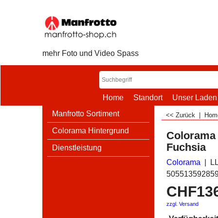
mehr Foto und Video Spass
Home
Standort
Unser Laden
Manfrotto Sortiment
<< Zurück
|
Ho
Colorama Hintergrund
Colorama 
Fuchsia
Dienstleistung
Colorama
L
50551359285
CHF
13
zzgl. Versand