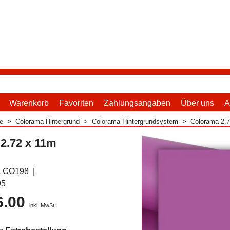
Warenkorb
Favoriten
Zahlungsangaben
Über uns
A
me
>
Colorama Hintergrund
>
Colorama Hintergrundsystem
>
Colorama 2.7
2.72 x 11m
L CO198
95
6.00
inkl. MwSt.