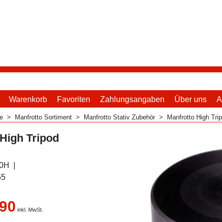
Warenkorb
Favoriten
Zahlungsangaben
Über uns
A
me
>
Manfrotto Sortiment
>
Manfrotto Stativ Zubehör
>
Manfrotto High Tri
 High Tripod
0H
55
.90
inkl. MwSt.