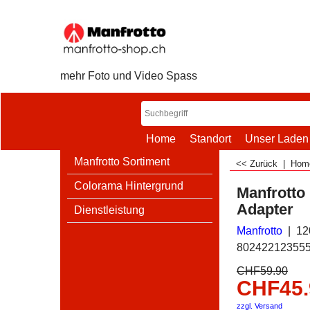
mehr Foto und Video Spass
Home
Standort
Unser Laden
Manfrotto Sortiment
<< Zurück
|
Ho
Colorama Hintergrund
Manfrotto
Adapter
Dienstleistung
Manfrotto
12
80242212355
CHF
59.90
CHF
45
zzgl. Versand