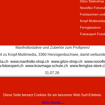
Gitzo Stativshop
Novoflex Fotozu
Fototaschen und
Kropf Multimedi
Fernglasstore
Fotoexpert Foto
Manfrottostative und Zubehör zum Profipreis!
ört zu Kropf-Multimedia, 3360 Herzogenbuchsee, damit verbunde
ia.ch
www.manfrotto-shop.ch
www.gitzo-shop.ch
www.novofle
.fotoexpert.ch
www.kravmaga-schule.ch
www.fernglas-store.c
31.07.26
WebShop erstellt mit
ShopFactory Shop
Software.
Diese Seite benutzt Cookies für ein besseres Web Surf-Erlebnis.
Mehr Details ...