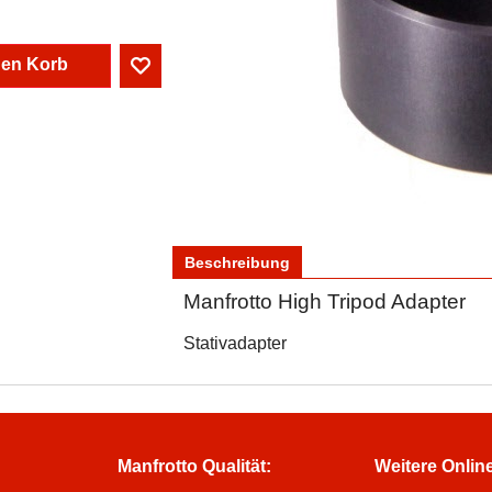
den Korb
Beschreibung
Manfrotto High Tripod Adapter
Stativadapter
Manfrotto Qualität:
Weitere Onlin