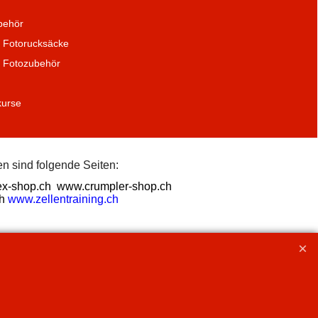
behör
 Fotorucksäcke
a Fotozubehör
kurse
n sind folgende Seiten:
x-shop.ch
www.crumpler-shop.ch
h
www.zellentraining.ch