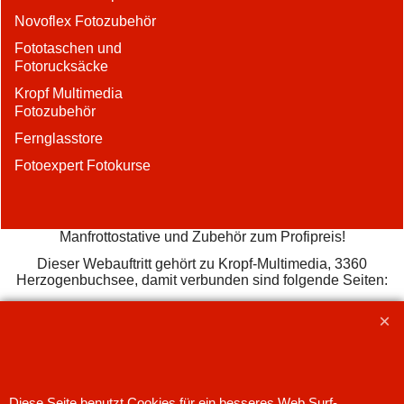
Novoflex Fotozubehör
Fototaschen und
Fotorucksäcke
Kropf Multimedia
Fotozubehör
Fernglasstore
Fotoexpert Fotokurse
Manfrottostative und Zubehör zum Profipreis!
Dieser Webauftritt gehört zu Kropf-Multimedia, 3360
Herzogenbuchsee, damit verbunden sind folgende Seiten:
www.kropf.ch
www.kropf-multimedia.ch
www.manfrotto-
shop.ch
www.gitzo-shop.ch
www.novoflex-shop.ch
www.crumpler-shop.ch
www.crazybags.ch
www.fotoexpert.ch
www.kravmaga-schule.ch
www.fernglas-
store.ch
www.zellentraining.ch
31.07.26
Diese Seite benutzt Cookies für ein besseres Web Surf-