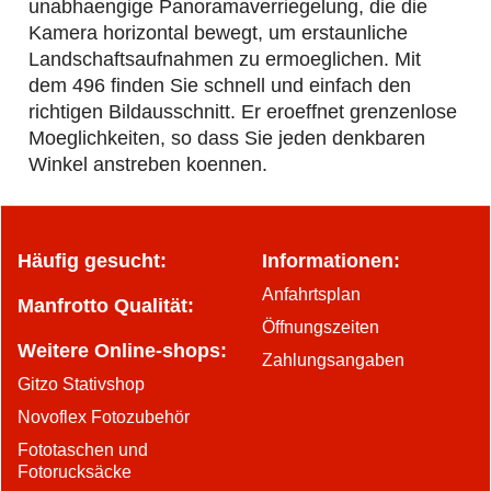
unabhaengige Panoramaverriegelung, die die
Kamera horizontal bewegt, um erstaunliche
Landschaftsaufnahmen zu ermoeglichen. Mit
dem 496 finden Sie schnell und einfach den
richtigen Bildausschnitt. Er eroeffnet grenzenlose
Moeglichkeiten, so dass Sie jeden denkbaren
Winkel anstreben koennen.
Häufig gesucht:
Informationen:
Anfahrtsplan
Manfrotto Qualität:
Öffnungszeiten
Weitere Online-shops:
Zahlungsangaben
Gitzo Stativshop
Novoflex Fotozubehör
Fototaschen und
Fotorucksäcke