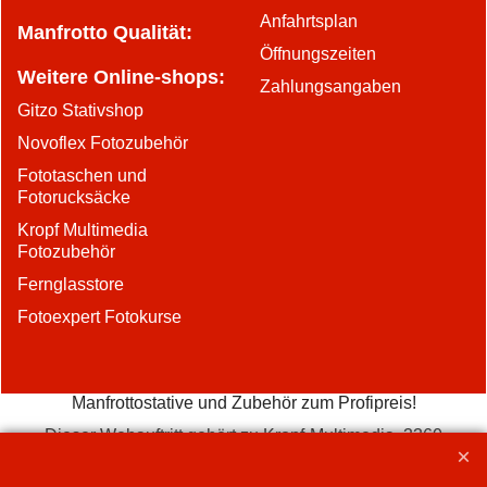
Anfahrtsplan
Manfrotto Qualität:
Öffnungszeiten
Weitere Online-shops:
Zahlungsangaben
Gitzo Stativshop
Novoflex Fotozubehör
Fototaschen und
Fotorucksäcke
Kropf Multimedia
Fotozubehör
Fernglasstore
Fotoexpert Fotokurse
Manfrottostative und Zubehör zum Profipreis!
Dieser Webauftritt gehört zu Kropf-Multimedia, 3360
Herzogenbuchsee, damit verbunden sind folgende Seiten: