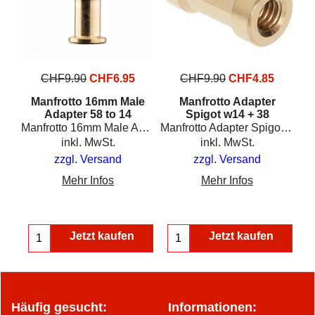
0
CHF
9.90
CHF
6.95
CHF
9.90
CHF
4.85
p
Manfrotto 16mm Male
Manfrotto Adapter
Adapter 58 to 14
Spigot w14 + 38
Manfrotto Table Top Tripod w14
Manfrotto 16mm Male Adapter 58 to 14
Manfrotto Adapter Spigot w14 + 38
inkl. MwSt.
inkl. MwSt.
zzgl. Versand
zzgl. Versand
Mehr Infos
Mehr Infos
Jetzt kaufen
Jetzt kaufen
Häufig gesucht:
Informationen: