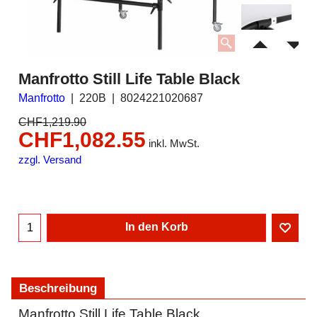
Manfrotto Still Life Table Black
Manfrotto
220B
8024221020687
CHF
1,219.90
CHF
1,082.55
inkl. MwSt.
zzgl. Versand
In den Korb
Beschreibung
Manfrotto Still Life Table Black