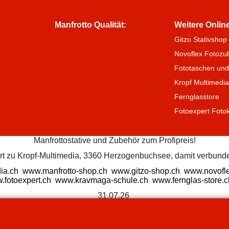
Manfrotto Qualität:
Weitere Onlin
Gitzo Stativshop
Novoflex Fotozu
Fototaschen und
Kropf Multimedi
Fernglasstore
Fotoexpert Foto
Manfrottostative und Zubehör zum Profipreis!
ört zu Kropf-Multimedia, 3360 Herzogenbuchsee, damit verbunde
ia.ch
www.manfrotto-shop.ch
www.gitzo-shop.ch
www.novofle
.fotoexpert.ch
www.kravmaga-schule.ch
www.fernglas-store.c
31.07.26
WebShop erstellt mit
ShopFactory Shop