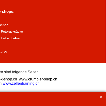
e-shops:
behör
 Fotorucksäcke
a Fotozubehör
kurse
n sind folgende Seiten:
x-shop.ch
www.crumpler-shop.ch
h
www.zellentraining.ch