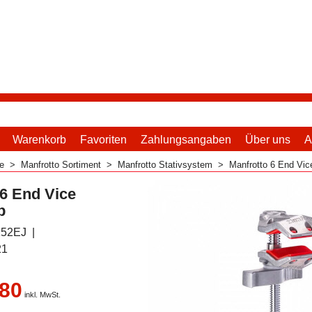
Warenkorb
Favoriten
Zahlungsangaben
Über uns
A
me
>
Manfrotto Sortiment
>
Manfrotto Stativsystem
>
Manfrotto 6 End Vi
 6 End Vice
p
52EJ
21
.80
inkl. MwSt.