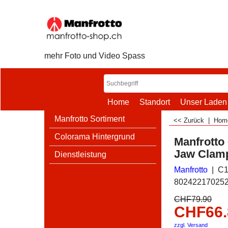
mehr Foto und Video Spass
Home
Standort
Unser Laden
Manfrotto Sortiment
<< Zurück
|
Ho
Colorama Hintergrund
Manfrotto
Jaw Clam
Dienstleistung
Manfrotto
C1
80242217025
CHF
79.90
CHF
66
zzgl. Versand