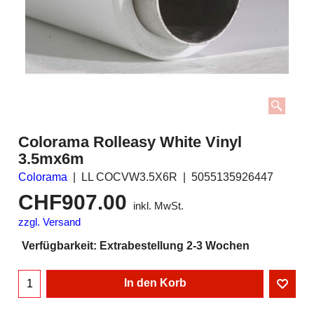
Colorama Rolleasy White Vinyl
3.5mx6m
Colorama
LL COCVW3.5X6R
5055135926447
CHF
907.00
inkl. MwSt.
zzgl. Versand
Verfügbarkeit
: Extrabestellung 2-3 Wochen
In den Korb