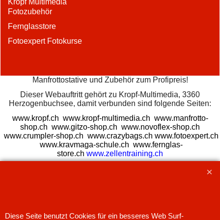
Kropf Multimedia
Fotozubehör
Fernglasstore
Fotoexpert Fotokurse
Manfrottostative und Zubehör zum Profipreis!
Dieser Webauftritt gehört zu Kropf-Multimedia, 3360
Herzogenbuchsee, damit verbunden sind folgende Seiten:
www.kropf.ch
www.kropf-multimedia.ch
www.manfrotto-
shop.ch
www.gitzo-shop.ch
www.novoflex-shop.ch
www.crumpler-shop.ch
www.crazybags.ch
www.fotoexpert.ch
www.kravmaga-schule.ch
www.fernglas-
store.ch
www.zellentraining.ch
31.07.26
WebShop erstellt mit
ShopFactory Shop
Software.
Diese Seite benutzt Cookies für ein besseres Web Surf-