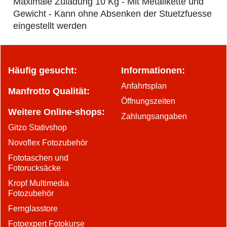
Maximale Zuladung 10 Kg - Mit Metallkette und
Gewicht - Kann ohne Absenken der Stuetzfuesse
eingestellt werden
Häufig gesucht:
Informationen:
Anfahrtsplan
Manfrotto Qualität:
Öffnungszeiten
Weitere Online-shops:
Zahlungsangaben
Gitzo Stativshop
Novoflex Fotozubehör
Fototaschen und
Fotorucksäcke
Kropf Multimedia
Fotozubehör
Fernglasstore
Fotoexpert Fotokurse