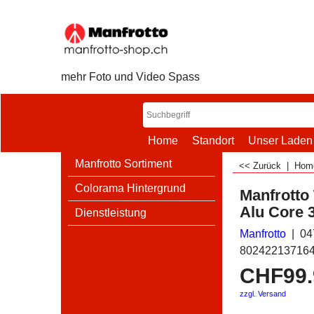
mehr Foto und Video Spass
Home
Standort
Unser Laden
Manfrotto Sortiment
<< Zurück
|
Ho
Colorama Hintergrund
Manfrotto
Alu Core
Dienstleistung
Manfrotto
04
80242213716
CHF
99
zzgl. Versand