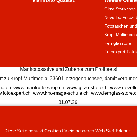
Manfrotto Qualität:
Weitere Onlin
Gitzo Stativshop
Novoflex Fotozu
Fototaschen und
Kropf Multimedi
Fernglasstore
Fotoexpert Foto
Manfrottostative und Zubehör zum Profipreis!
ört zu Kropf-Multimedia, 3360 Herzogenbuchsee, damit verbunde
ia.ch
www.manfrotto-shop.ch
www.gitzo-shop.ch
www.novofle
.fotoexpert.ch
www.kravmaga-schule.ch
www.fernglas-store.c
31.07.26
WebShop erstellt mit
ShopFactory Shop
Software.
Diese Seite benutzt Cookies für ein besseres Web Surf-Erlebnis.