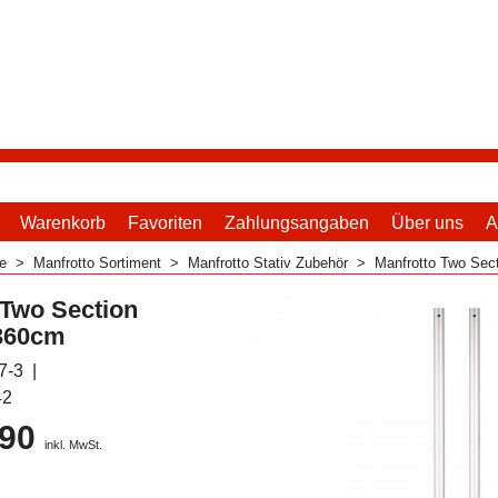
Warenkorb
Favoriten
Zahlungsangaben
Über uns
A
me
>
Manfrotto Sortiment
>
Manfrotto Stativ Zubehör
>
Manfrotto Two Sec
 Two Section
 360cm
7-3
42
.90
inkl. MwSt.