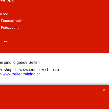
e-shops:
behör
 Fotorucksäcke
a Fotozubehör
kurse
n sind folgende Seiten:
x-shop.ch
www.crumpler-shop.ch
h
www.zellentraining.ch